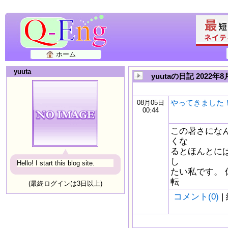
ホーム
yuuta
yuutaの日記 2022年8
やってきました
08月05日
00:44
この暑さにな
くな
るとほんとに
し
Hello! I start this blog site.
たい私です。
転
(最終ログインは3日以上)
コメント(0)
|