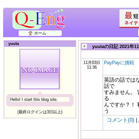
ホーム
yuuta
yuutaの日記 2021年1
PayPayに挑戦
11月03日
11:36
英語の話では
話で
すみません。 
る
Hello! I start this blog site.
んですか？！
う
(最終ログインは3日以上)
コメント(0)
|