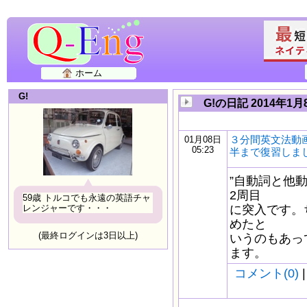
ホーム
G!
G!の日記 2014年1月
３分間英文法動
01月08日
05:23
半まで復習しまし
”自動詞と他
2周目
59歳 トルコでも永遠の英語チャ
レンジャーです・・・
に突入です。
めたと
(最終ログインは3日以上)
いうのもあっ
ます。
コメント(0)
|