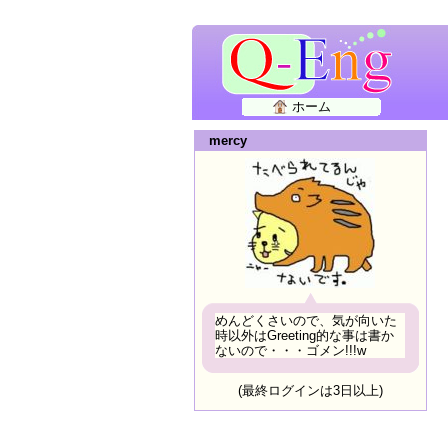
ホーム
mercy
めんどくさいので、気が向いた
時以外はGreeting的な事は書か
ないので・・・ゴメン!!!w
(最終ログインは3日以上)