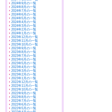
2024年9月の一覧
2024年8月の一覧
2024年7月の一覧
2024年6月の一覧
2024年5月の一覧
2024年4月の一覧
2024年3月の一覧
2024年2月の一覧
2024年1月の一覧
2023年12月の一覧
2023年11月の一覧
2023年10月の一覧
2023年9月の一覧
2023年8月の一覧
2023年7月の一覧
2023年6月の一覧
2023年5月の一覧
2023年4月の一覧
2023年3月の一覧
2023年2月の一覧
2023年1月の一覧
2022年12月の一覧
2022年11月の一覧
2022年10月の一覧
2022年9月の一覧
2022年8月の一覧
2022年7月の一覧
2022年6月の一覧
2022年5月の一覧
2022年4月の一覧