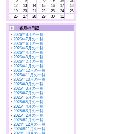
5
6
7
8
9
10
11
12
13
14
15
16
17
18
19
20
21
22
23
24
25
26
27
28
29
30
31
各月の日記
2026年8月の一覧
2026年7月の一覧
2026年6月の一覧
2026年5月の一覧
2026年4月の一覧
2026年3月の一覧
2026年2月の一覧
2026年1月の一覧
2025年12月の一覧
2025年11月の一覧
2025年10月の一覧
2025年9月の一覧
2025年8月の一覧
2025年7月の一覧
2025年6月の一覧
2025年5月の一覧
2025年4月の一覧
2025年3月の一覧
2025年2月の一覧
2025年1月の一覧
2024年12月の一覧
2024年11月の一覧
2024年10月の一覧