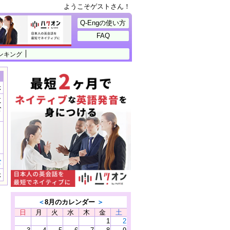
ようこそゲストさん！
Q-Engの使い方
FAQ
ンキング
示
に
公
）
む
示
＜
8月のカレンダー
＞
日
月
火
水
木
金
土
1
2