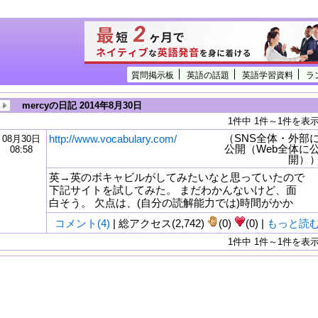
質問掲示板
英語の話題
英語学習資料
ラ
mercyの日記 2014年8月30日
1件中 1件～1件を表
（SNS全体・外部
http://www.vocabulary.com/
08月30日
公開（Web全体に
08:58
開）
英→英のボキャビルがしてみたいなと思っていたので
下記サイトを試してみた。 まだわかんないけど、面
白そう。 欠点は、(自分の読解能力では)時間がかか
コメント(4)
| 総アクセス(2,742)
(0)
(0) |
もっと読
1件中 1件～1件を表