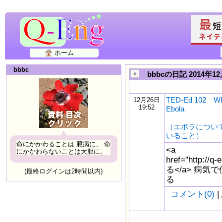
ホーム
bbbc
bbbcの日記 2014年1
TED-Ed 102 Wha
12月26日
19:52
Ebola
（エボラについ
いること）
命にかかわることは 臆病に、 命
<a
にかかわらないことは大胆に。
href="http:/
る</a> 病
(最終ログインは2時間以内)
る
コメント(0)
|