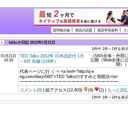
質問掲示板
英語の話題
英語学習資料
ラ
bbbcの日記 2012年1月21日
1件中 1件～1件を表
（SNS全体・外部
TED Talks 2012年 日本語訳付 1月
01月21日
公開（Web全体に
19:20
～6月 全編 (118本）
開）
代表ページに行 く⇒ <a href="http://q-e
ng.com/diary/560">TED Talksのすすめと視聴法</a>
ーーーーーーーーーーーーーーーーーーーーーーー
コメント(0)
| 総アクセス(12,403)
(4)
(1) |
もっと読
1件中 1件～1件を表