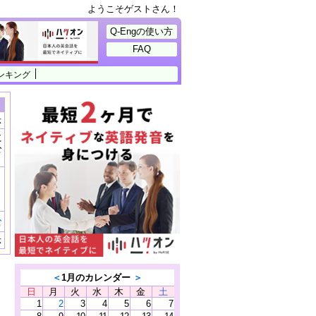
ようこそゲストさん！
Q-Engの使い方
FAQ
ンキング
示
に
公
）
む
示
＜
1月のカレンダー
＞
日
月
火
水
木
金
土
1
2
3
4
5
6
7