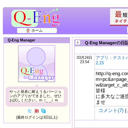
ホーム
Q-Eng Manager
Q-Eng Managerの日
アプリ：テストバ
03月24日
23:54
2.15
http://q-eng.co
m=pc&a=page_
w&target_c_
皆様
やっと発表に耐えうるバージョ
に多大なご迷
ンのアプリができました。ぜひ
お試しください。m（_ _）m
ませ
コメント(7)
|
(最終ログインは3日以上)