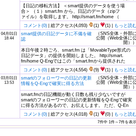
【日記の移転方法】 ＜smart提供のデータを使う場
合＞ （１）smart.fm から、日記のデータ（zipフ
ァイル）を取得します。 http://smart.fm/home （
コメント(0)
| 総アクセス(4,093)
(1)
(1) |
もっと読
（SNS全体・外部
smart提供の日記データに不備を確
04月01日
公開（Web全体に
18:44
認
開）
本日午後２時ごろ、smart.fm は「MovableType形式の
日記データ」の提供を開始しました。 http://smart.
fm/home Q-Engではこの「smart.fmから提供された
コメント(0)
| 総アクセス(4,554)
(9)
(1) |
もっと読
（SNS全体・外部
smartのフォローワーの日記の更新
03月01日
公開（Web全体に
13:53
情報をQ-Engで確実に得る方法
開）
smart.fmの日記機能が動く日数も残り少ないですが
smartのフォローワーの日記の更新情報をQ-Engで確実
に得る方法があるので、お伝えします。 ただ、Q-En
コメント(0)
| 総アクセス(4,018)
(1)
(0) |
もっと読
7件中 1件～7件を表