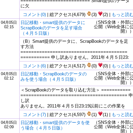
========================== Smart提供のデータ
に欠
コメント(0)
| 総アクセス(4,679)
(3)
(2) |
もっと読
（SNS全体・外部
日記移動・smart提供のデータに
04月05日
公開（Web全体に
02:15
ScrapBookのデータを足す場合
開）
（４月５日版）
（B）Smart提供のデータに、ScrapBookのデータを足
す方法
========================================
=========== 申し訳ありません。2011年４月５日23:
コメント(6)
| 総アクセス(4,517)
(0)
(0) |
もっと読
（SNS全体・外部
日記移動・ScrapBookのデータの
04月05日
公開（Web全体に
02:12
みを使う場合（４月５日版）
開）
＜ScrapBookのデータを取り込む方法＞ ===========
======================================== 申
し訳
ありません。2011年４月５日23:19以前にこの作業を
コメント(7)
| 総アクセス(4,597)
(1)
(1) |
もっと読
（SNS全体・外部
日記移動・smart提供のデータを使
04月05日
公開（Web全体に
02:09
う場合（４月５日版）
開）