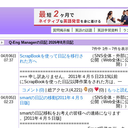
質問掲示板
英語の話題
英語学習資料
ラ
Q-Eng Managerの日記 2026年8月日記
7件中 1件～7件を表
（SNS全体・外部
ScrapBookを使って日記を移行さ
04月06日
公開（Web全体に
07:37
れた方へ
開）
==========================================
=== 申し訳ありません。 2011年４月５日23:19以前
にScrapBookを使った日記以降作業をされた方は、一
コメント(0)
| 総アクセス(4,221)
(0)
(0) |
もっと読
（SNS全体・外部
smartの日記の移動[2011年４月５
04月05日
公開（Web全体に
02:23
日版]
開）
smartの日記移転をお考えの皆様への連絡になります
。[2011年４月５日版]
===========================