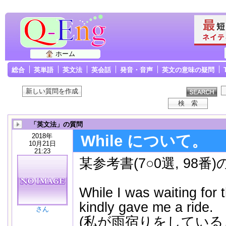
ホーム
総合
英単語
英文法
英会話
発音・音声
英文の意味の疑問
「英文法」の質問
2018年
While について。
10月21日
21:23
某参考書(7○0選, 98番
While I was waiting for t
kindly gave me a ride.
さん
(私が雨宿りをしてい