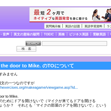
質問掲示板
英語の話題
英語学習資料
ラ
・音声
英文の意味の疑問
TOEIC
英検
ビジネス英語
受験英語
n the door to Mike. のTOについて
すみません
例文の一つなのですが
ishexercises.org/makeagame/viewgame.asp?id...
oor to Mike.
のためにドアを開けないで（マイクが来てもドアを開ける
ょうか？ それとも「マイクの部屋のドアを開けないで」という