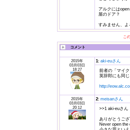
アルクにはopen
屋のドア？
すみません、よ
こ
コメント
1
:
aki-euさん
2015年
03月03日
18:27
前者の「マイク
英辞郎にも同じ
http://eow.alc
2
:
meisanさん
2015年
03月03日
20:12
>>1 aki-euさん
ありがとうござ
Never open the do
小さな罪といえ