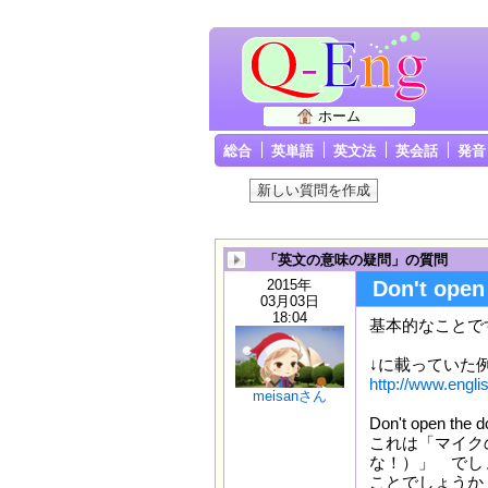
ホーム
総合
英単語
英文法
英会話
発音
「英文の意味の疑問」の質問
2015年
Don't ope
03月03日
18:04
基本的なことで
↓に載っていた
http://www.engl
meisanさん
Don't open the d
これは「マイク
な！）」 でし
ことでしょうか