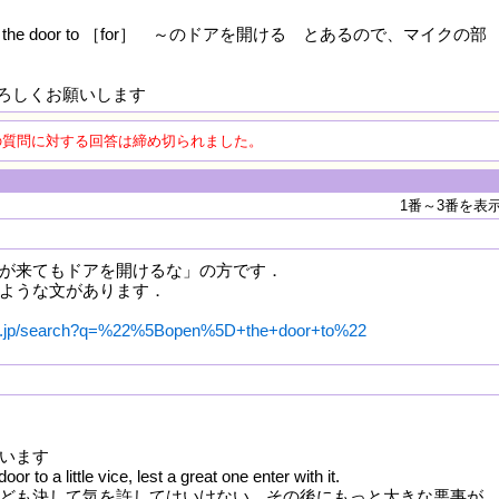
 the door to ［for］ ～のドアを開ける とあるので、マイクの部
ろしくお願いします
の質問に対する回答は締め切られました。
1番～3番を表
が来てもドアを開けるな」の方です．
ような文があります．
.co.jp/search?q=%22%5Bopen%5D+the+door+to%22
います
or to a little vice, lest a great one enter with it.
ども決して気を許してはいけない。その後にもっと大きな悪事が