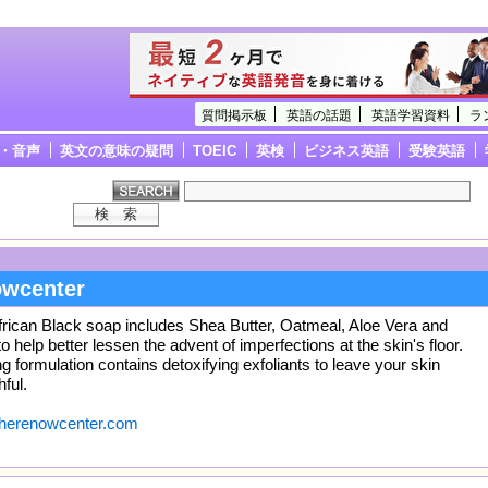
質問掲示板
英語の話題
英語学習資料
ラ
・音声
英文の意味の疑問
TOEIC
英検
ビジネス英語
受験英語
owcenter
frican Black soap includes Shea Butter, Oatmeal, Aloe Vera and
help better lessen the advent of imperfections at the skin's floor.
 formulation contains detoxifying exfoliants to leave your skin
hful.
gherenowcenter.com