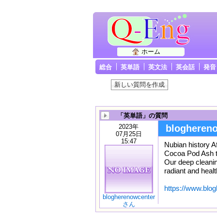
ホーム
総合
英単語
英文法
英会話
発音
「英単語」の質問
2023年
blogheren
07月25日
15:47
Nubian history A
Cocoa Pod Ash to 
Our deep cleaning
radiant and healt
https://www.blo
blogherenowcenter
さん