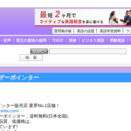
質問掲示板
英語の話題
英語学習資料
ラ
・音声
英文の意味の疑問
TOEIC
英検
ビジネス英語
受験英語
ザーポインター
インター販売店 業界No.1店舗！
ointa.com/
ーポインター，送料無料(日本全国)。
品質、低価格は。
ています!