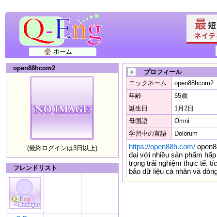
ホーム
open88hcom2
プロフィール
ニックネーム
open88hcom2
年齢
55歳
誕生日
1月2日
母国語
Omni
学習中の言語
Dolorum
https://open88h.com/
open88
(最終ログインは3日以上)
đại với nhiều sản phẩm hấp 
trọng trải nghiệm thực tế,
フレンドリスト
bảo dữ liệu cá nhân và dòng 