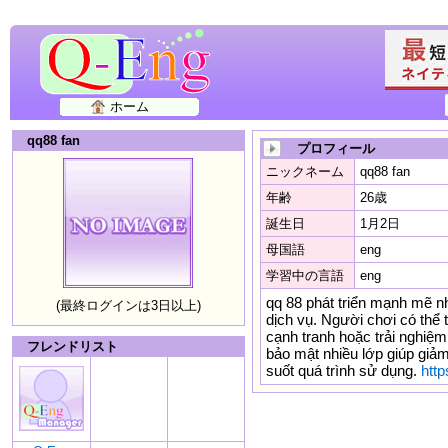
ホーム
qq88 fan
プロフィール
ニックネーム
qq88 fan
年齢
26歳
誕生日
1月2日
母国語
eng
学習中の言語
eng
qq 88 phát triển mạnh mẽ 
(最終ログインは3日以上)
dịch vụ. Người chơi có thể 
cạnh tranh hoặc trải nghiệm
フレンドリスト
bảo mật nhiều lớp giúp giảm 
suốt quá trình sử dụng.
http