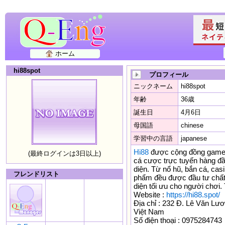
ホーム
hi88spot
プロフィール
ニックネーム
hi88spot
年齢
36歳
誕生日
4月6日
母国語
chinese
学習中の言語
japanese
Hi88
được cộng đồng game t
(最終ログインは3日以上)
cá cược trực tuyến hàng đầu
diện. Từ nổ hũ, bắn cá, cas
フレンドリスト
phẩm đều được đầu tư chất 
diện tối ưu cho người chơi. 
Website :
https://hi88.spot/
Địa chỉ : 232 Đ. Lê Văn Lư
Việt Nam
Số điện thoại : 0975284743