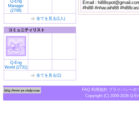
Q-Eng
Email : hi88spot@gmail.co
Manager
#hi88 #nhacaihi88 #hi88cas
(2708)
全てを見る(1人)
コミュニティリスト
Q-Eng
World (2731)
全てを見る(1)
FAQ
利用規約
プライバシーポ
Copyright (C) 2009-2026
Q-E