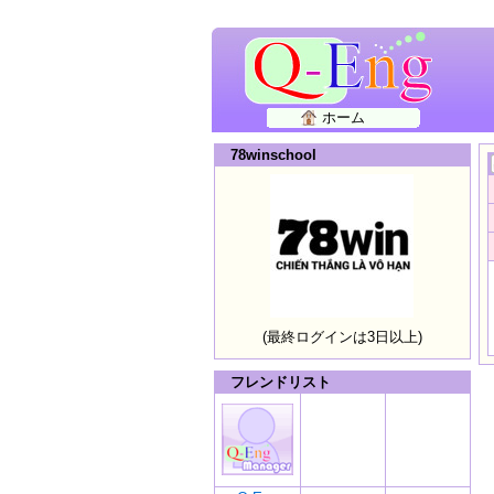
ホーム
78winschool
(最終ログインは3日以上)
フレンドリスト