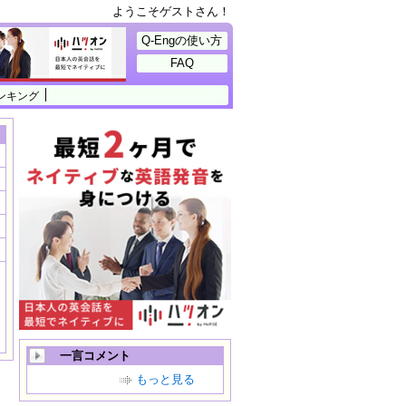
ようこそゲストさん！
Q-Engの使い方
FAQ
ンキング
一言コメント
もっと見る