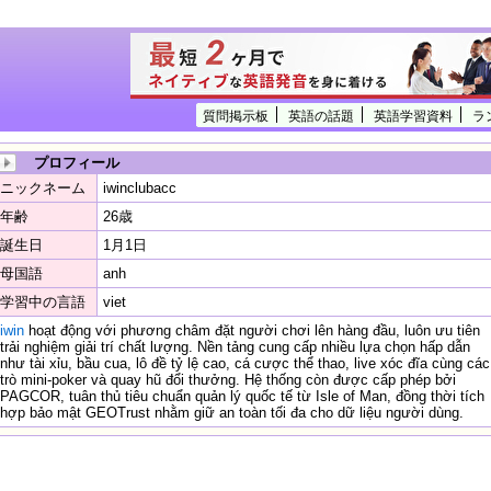
質問掲示板
英語の話題
英語学習資料
ラ
プロフィール
ニックネーム
iwinclubacc
年齢
26歳
誕生日
1月1日
母国語
anh
学習中の言語
viet
iwin
hoạt động với phương châm đặt người chơi lên hàng đầu, luôn ưu tiên
trải nghiệm giải trí chất lượng. Nền tảng cung cấp nhiều lựa chọn hấp dẫn
như tài xỉu, bầu cua, lô đề tỷ lệ cao, cá cược thể thao, live xóc đĩa cùng các
trò mini-poker và quay hũ đổi thưởng. Hệ thống còn được cấp phép bởi
PAGCOR, tuân thủ tiêu chuẩn quản lý quốc tế từ Isle of Man, đồng thời tích
hợp bảo mật GEOTrust nhằm giữ an toàn tối đa cho dữ liệu người dùng.