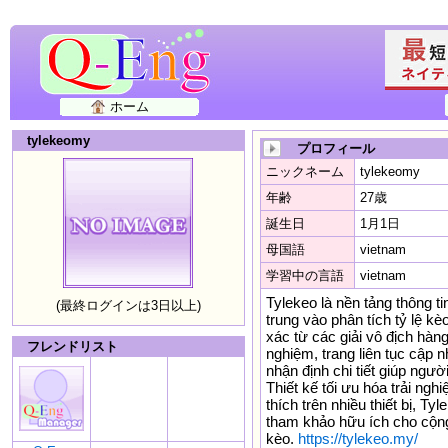
ホーム
tylekeomy
プロフィール
ニックネーム
tylekeomy
年齢
27歳
誕生日
1月1日
母国語
vietnam
学習中の言語
vietnam
Tylekeo là nền tảng thông ti
(最終ログインは3日以上)
trung vào phân tích tỷ lệ kè
xác từ các giải vô địch hàng
フレンドリスト
nghiệm, trang liên tục cập 
nhận định chi tiết giúp ngườ
Thiết kế tối ưu hóa trải ng
thích trên nhiều thiết bị, 
tham khảo hữu ích cho cộn
kèo.
https://tylekeo.my/