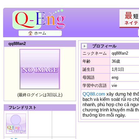
ホーム
qq88fan2
プロフィール
ニックネーム
qq88fan2
年齢
36歳
誕生日
1月1日
母国語
eng
学習中の言語
vie
QQ88.com
xây dựng hệ thốn
(最終ログインは3日以上)
bạch và kiểm soát rủi ro chặ
nhanh, phù hợp cho cả ngườ
フレンドリスト
chương trình khuyến mãi t
thưởng lớn mỗi ngày.