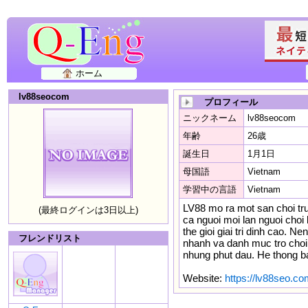
ホーム
lv88seocom
プロフィール
ニックネーム
lv88seocom
年齢
26歳
誕生日
1月1日
母国語
Vietnam
学習中の言語
Vietnam
LV88 mo ra mot san choi truc
(最終ログインは3日以上)
ca nguoi moi lan nguoi choi
the gioi giai tri dinh cao. 
フレンドリスト
nhanh va danh muc tro choi
nhung phut dau. He thong ba
Website:
https://lv88seo.co