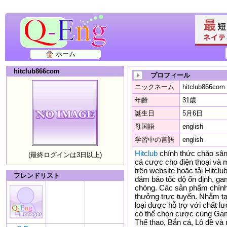
ホーム
hitclub866com
プロフィール
ニックネーム
hitclub866com
年齢
31歳
誕生日
5月6日
母国語
english
学習中の言語
english
Hitclub
chính thức chào sân
(最終ログインは3日以上)
cá cược cho điện thoại và m
trên website hoặc tải Hitclu
フレンドリスト
đảm bảo tốc độ ổn định, g
chóng. Các sản phẩm chính 
thưởng trực tuyến. Nhằm tạo
loại được hỗ trợ với chất l
có thể chọn cược cùng Gam
Thể thao, Bắn cá, Lô đề và m