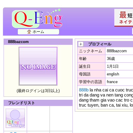
ホーム
888bazcom
プロフィール
ニックネーム
888bazcom
年齢
36歳
誕生日
1月1日
母国語
english
学習中の言語
france
888b
la nha cai ca cuoc truc
(最終ログインは3日以上)
tri da dang va nen tang cong
dang tham gia vao cac tro c
フレンドリスト
truc tuyen, ban ca, tai xiu,