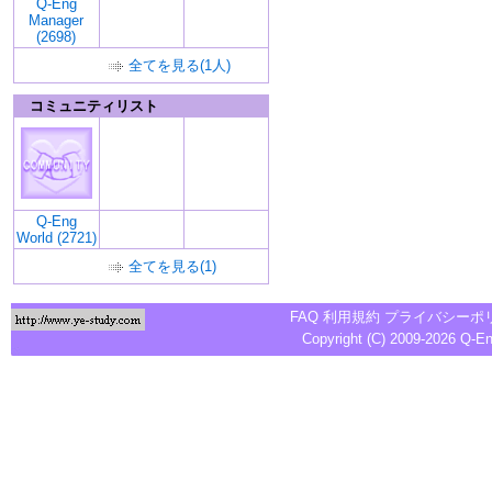
Q-Eng
Manager
(2698)
全てを見る(1人)
コミュニティリスト
Q-Eng
World (2721)
全てを見る(1)
FAQ
利用規約
プライバシーポ
Copyright (C) 2009-2026
Q-E