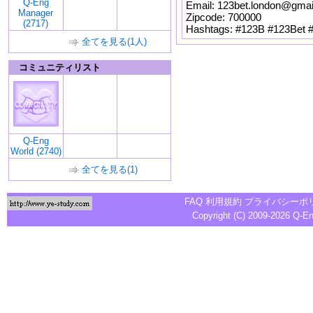
Q-Eng
Email: 123bet.london@gmai
Manager
Zipcode: 700000
(2717)
Hashtags: #123B #123Bet
全てを見る(1人)
コミュニティリスト
Q-Eng
World (2740)
全てを見る(1)
FAQ
利用規約
プライバシーポ
Copyright (C) 2009-2026
Q-E