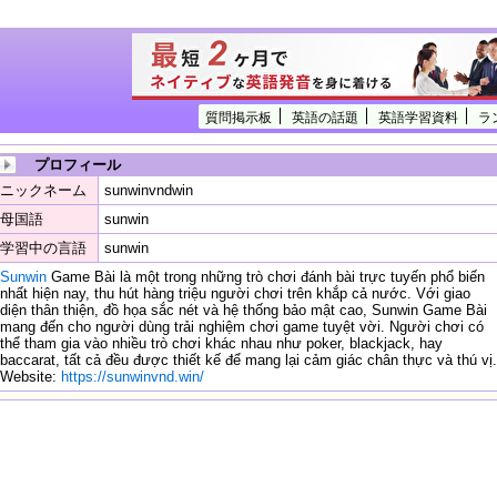
質問掲示板
英語の話題
英語学習資料
ラ
プロフィール
ニックネーム
sunwinvndwin
母国語
sunwin
学習中の言語
sunwin
Sunwin
Game Bài là một trong những trò chơi đánh bài trực tuyến phổ biến
nhất hiện nay, thu hút hàng triệu người chơi trên khắp cả nước. Với giao
diện thân thiện, đồ họa sắc nét và hệ thống bảo mật cao, Sunwin Game Bài
mang đến cho người dùng trải nghiệm chơi game tuyệt vời. Người chơi có
thể tham gia vào nhiều trò chơi khác nhau như poker, blackjack, hay
baccarat, tất cả đều được thiết kế để mang lại cảm giác chân thực và thú vị.
Website:
https://sunwinvnd.win/