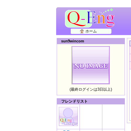
ホーム
sun9wincom
(最終ログインは3日以上)
フレンドリスト