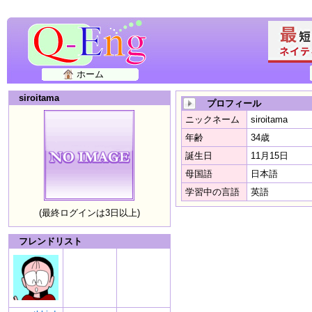
ホーム
siroitama
プロフィール
ニックネーム
siroitama
年齢
34歳
誕生日
11月15日
母国語
日本語
学習中の言語
英語
(最終ログインは3日以上)
フレンドリスト