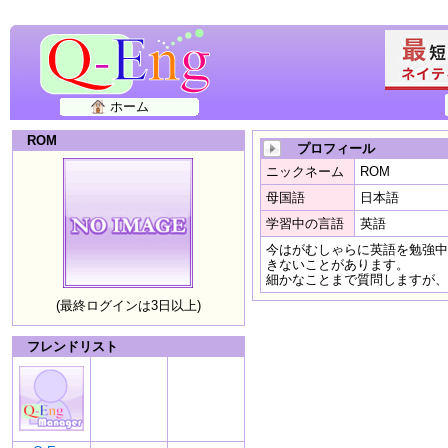
ホーム
ROM
プロフィール
ニックネーム
ROM
母国語
日本語
学習中の言語
英語
今はがむしゃらに英語を勉強中
きないことがあります。
細かなことまで質問しますが、
(最終ログインは3日以上)
フレンドリスト