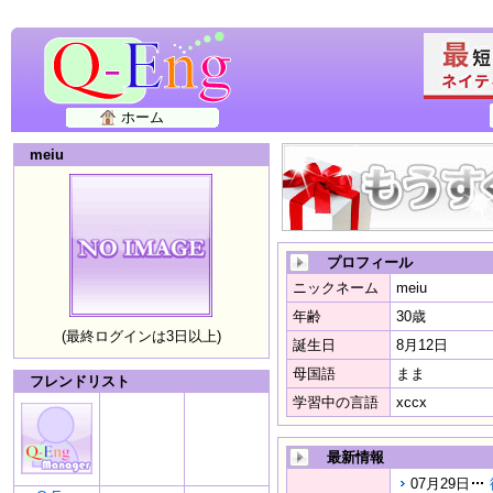
ホーム
meiu
プロフィール
ニックネーム
meiu
年齢
30歳
(最終ログインは3日以上)
誕生日
8月12日
母国語
まま
フレンドリスト
学習中の言語
xccx
最新情報
07月29日