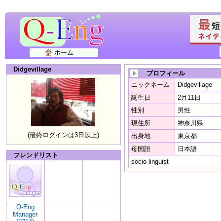
ホーム
Didgevillage
プロフィール
ニックネーム
Didgevillage
誕生日
2月11日
性別
男性
現住所
神奈川県
(最終ログインは3日以上)
出身地
東京都
母国語
日本語
フレンドリスト
socio-linguist
Q-Eng
Manager