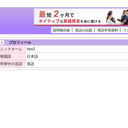
質問掲示板
英語の話題
英語学習資料
ラ
プロフィール
ニックネーム
hiro3
母国語
日本語
学習中の言語
英語