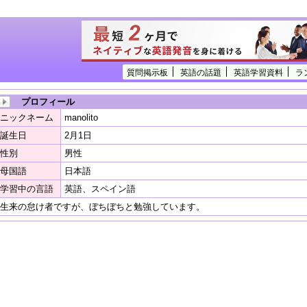
質問掲示板
英語の話題
英語学習資料
ラ
プロフィール
ニックネーム
manolito
誕生日
2月1日
性別
男性
母国語
日本語
学習中の言語
英語、スペイン語
生来の怠け者ですが、ぼちぼちと勉強しています。