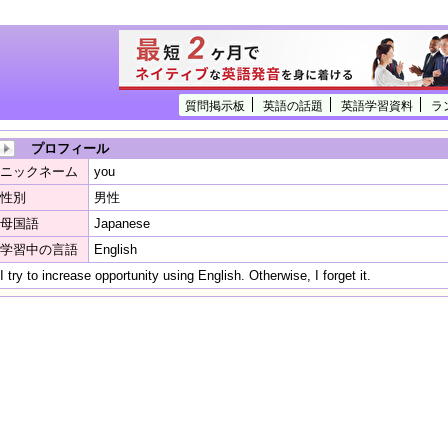
質問掲示板
英語の話題
英語学習資料
ラ
プロフィール
ニックネーム
you
性別
男性
母国語
Japanese
学習中の言語
English
I try to increase opportunity using English. Otherwise, I forget it.