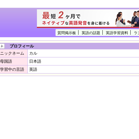
質問掲示板
英語の話題
英語学習資料
ラ
プロフィール
ニックネーム
カル
母国語
日本語
学習中の言語
英語