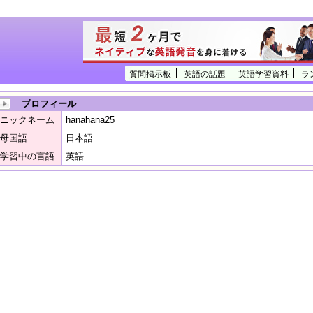
質問掲示板
英語の話題
英語学習資料
ラ
プロフィール
ニックネーム
hanahana25
母国語
日本語
学習中の言語
英語