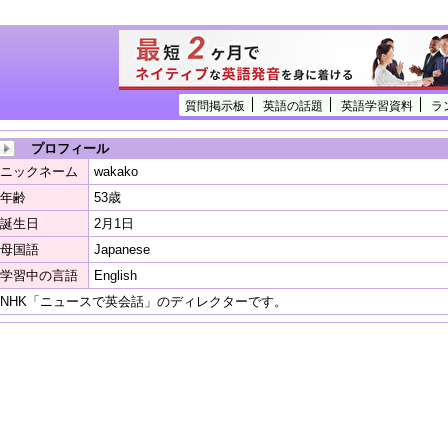
質問掲示板
英語の話題
英語学習資料
ラ
プロフィール
ニックネーム
wakako
年齢
53歳
誕生日
2月1日
母国語
Japanese
学習中の言語
English
NHK「ニュースで英会話」のディレクターです。