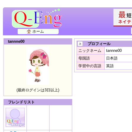
ホーム
tannne00
プロフィール
ニックネーム
tannne00
母国語
日本語
学習中の言語
英語
(最終ログインは3日以上)
フレンドリスト