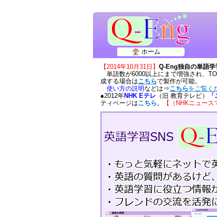
ホーム
【2014年10月31日】
Q-Eng独自の単語
単語数が6000以上にまで増強され、T
成する場合は
こちら
で製作が可能。
使い方の説明
などは⇒
こちら
をご覧く
●2012年
NHK Eテレ
（旧 教育テレビ）
「
ティページは
こちら
。
【（NHKニュー