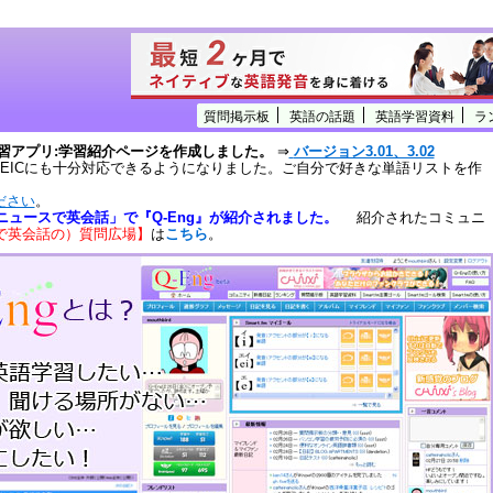
質問掲示板
英語の話題
英語学習資料
ラ
学習アプリ:学習紹介ページを作成しました。
⇒
バージョン3.01、3.02
OEICにも十分対応できるようになりました。ご自分で好きな単語リストを作
ださい
。
ニュースで英会話」で『Q-Eng』が紹介されました。
紹介されたコミュニ
スで英会話の）質問広場】
は
こちら
。