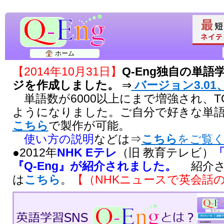
ホーム
【2014年10月31日】
Q-Eng独自の単
ジを作成しました。
⇒
バージョン3.01、
単語数が6000以上にまで増強され、T
ようになりました。ご自分で好きな単
こちら
で製作が可能。
使い方の説明
などは⇒
こちら
をご覧
●2012年
NHK Eテレ
（旧 教育テレビ）
『Q-Eng』が紹介されました。
紹介さ
は
こちら
。
【（NHKニュースで英会話