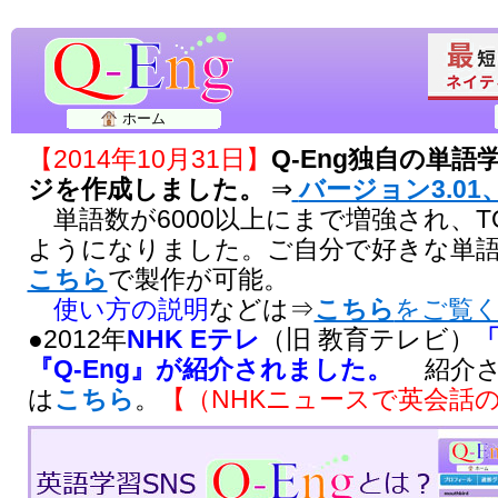
ホーム
【2014年10月31日】
Q-Eng独自の単
ジを作成しました。
⇒
バージョン3.01、
単語数が6000以上にまで増強され、T
ようになりました。ご自分で好きな単
こちら
で製作が可能。
使い方の説明
などは⇒
こちら
をご覧
●2012年
NHK Eテレ
（旧 教育テレビ）
『Q-Eng』が紹介されました。
紹介さ
は
こちら
。
【（NHKニュースで英会話