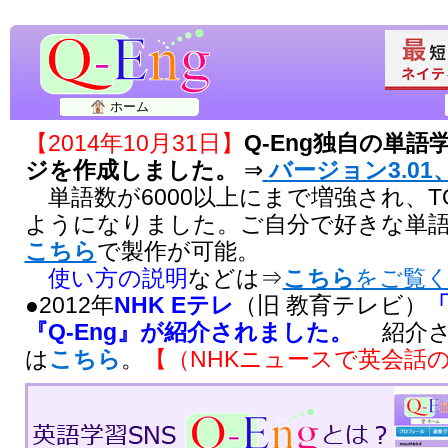
ホーム
【2014年10月31日】
Q-Eng独自の単
ジを作成しました。
⇒
バージョン3.01、
単語数が6000以上にまで増強され、T
ようになりました。ご自分で好きな単
こちら
で製作が可能。
使い方の説明
などは⇒
こちら
をご覧
●2012年
NHK Eテレ
（旧 教育テレビ）
『Q-Eng』が紹介されました。
紹介さ
は
こちら
。
【（NHKニュースで英会話