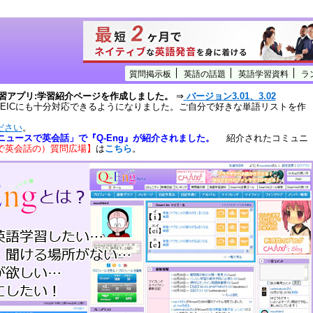
質問掲示板
英語の話題
英語学習資料
ラ
学習アプリ:学習紹介ページを作成しました。
⇒
バージョン3.01、3.02
OEICにも十分対応できるようになりました。ご自分で好きな単語リストを作
ださい
。
ニュースで英会話」で『Q-Eng』が紹介されました。
紹介されたコミュニ
スで英会話の）質問広場】
は
こちら
。