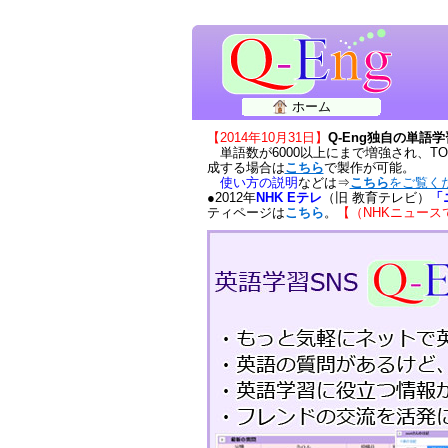
ホーム
【2014年10月31日】
Q-Eng独自の単語
単語数が6000以上にまで増強され、T
成する場合は
こちら
で製作が可能。
使い方の説明
などは⇒
こちら
をご覧く
●2012年
NHK Eテレ
（旧 教育テレビ）
「
ティページは
こちら
。
【（NHKニュー