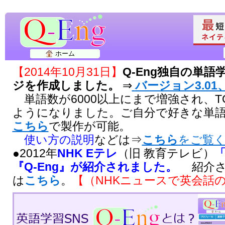
ホーム
【2014年10月31日】
Q-Eng独自の単
ジを作成しました。
⇒
バージョン3.01、
単語数が6000以上にまで増強され、T
ようになりました。ご自分で好きな単
こちら
で製作が可能。
使い方の説明
などは⇒
こちら
をご覧
●2012年
NHK Eテレ
（旧 教育テレビ）
『Q-Eng』が紹介されました。
紹介さ
は
こちら
。
【（NHKニュースで英会話