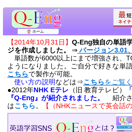
ホーム
【2014年10月31日】
Q-Eng独自の単
ジを作成しました。
⇒
バージョン3.01、
単語数が6000以上にまで増強され、T
ようになりました。ご自分で好きな単
こちら
で製作が可能。
使い方の説明
などは⇒
こちら
をご覧
●2012年
NHK Eテレ
（旧 教育テレビ）
『Q-Eng』が紹介されました。
紹介さ
は
こちら
。
【（NHKニュースで英会話