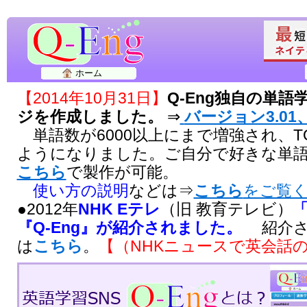
ホーム
【2014年10月31日】
Q-Eng独自の単
ジを作成しました。
⇒
バージョン3.01、
単語数が6000以上にまで増強され、T
ようになりました。ご自分で好きな単
こちら
で製作が可能。
使い方の説明
などは⇒
こちら
をご覧
●2012年
NHK Eテレ
（旧 教育テレビ）
『Q-Eng』が紹介されました。
紹介さ
は
こちら
。
【（NHKニュースで英会話