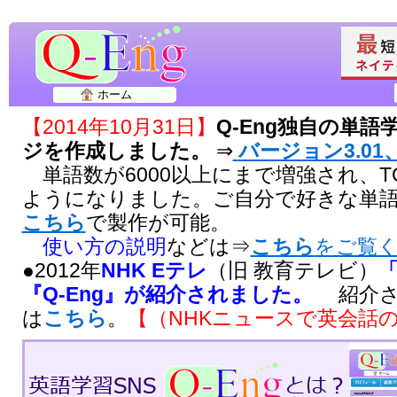
ホーム
【2014年10月31日】
Q-Eng独自の単
ジを作成しました。
⇒
バージョン3.01、
単語数が6000以上にまで増強され、T
ようになりました。ご自分で好きな単
こちら
で製作が可能。
使い方の説明
などは⇒
こちら
をご覧
●2012年
NHK Eテレ
（旧 教育テレビ）
『Q-Eng』が紹介されました。
紹介さ
は
こちら
。
【（NHKニュースで英会話