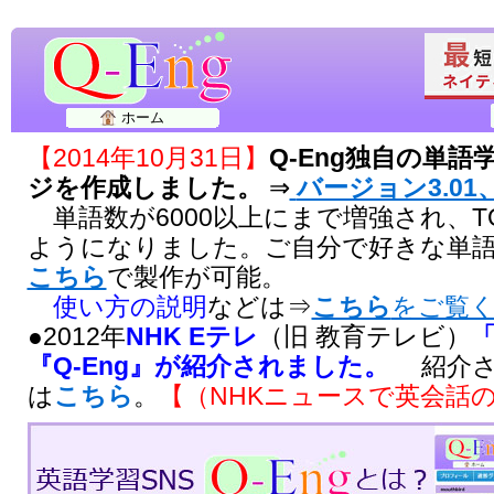
ホーム
【2014年10月31日】
Q-Eng独自の単
ジを作成しました。
⇒
バージョン3.01、
単語数が6000以上にまで増強され、T
ようになりました。ご自分で好きな単
こちら
で製作が可能。
使い方の説明
などは⇒
こちら
をご覧
●2012年
NHK Eテレ
（旧 教育テレビ）
『Q-Eng』が紹介されました。
紹介さ
は
こちら
。
【（NHKニュースで英会話