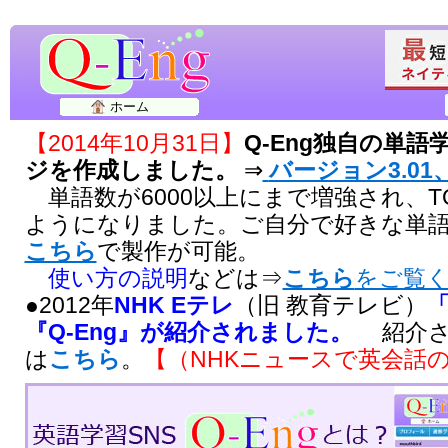
ホーム
【2014年10月31日】
Q-Eng独自の単
ジを作成しました。
⇒
バージョン3.01、
単語数が6000以上にまで増強され、T
ようになりました。ご自分で好きな単
こちら
で製作が可能。
使い方の説明
などは⇒
こちら
をご覧
●2012年
NHK Eテレ
（旧 教育テレビ）
『Q-Eng』が紹介されました。
紹介さ
は
こちら
。
【（NHKニュースで英会話