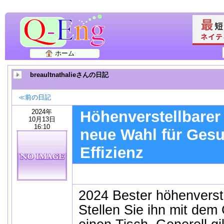
ホーム
breaultnathalieさんの日記
≪前の日記
2024年
Höhenverstellbarer 
10月13日
16:10
neue Wahl für Ges
Effizienz
2024 Bester höhenverste
Stellen Sie ihn mit dem