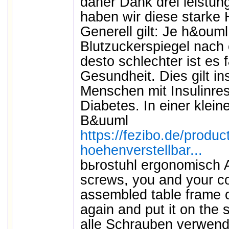
daher Dank drei leistun
haben wir diese starke H
Generell gilt: Je h&ouml
Blutzuckerspiegel nach e
desto schlechter ist es 
Gesundheit. Dies gilt i
Menschen mit Insulinres
Diabetes. In einer klein
B&uuml
https://fezibo.de/produc
hoehenverstellbar...
bьrostuhl ergonomisch Af
screws, you and your co
assembled table frame o
again and put it on the 
alle Schrauben verwend