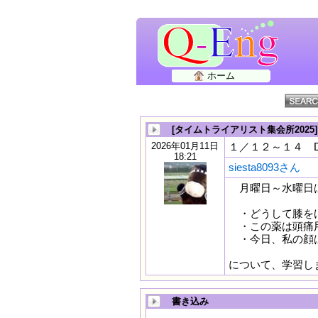
ホーム
[タイムトライアリスト集会所2025
2026年01月11日
１／１２～１４ Da
18:21
siesta8093さん
月曜日～水曜日は
・どうして膝を
・この薬は頭痛
・今日、私の顔
について、学習し
書き込み