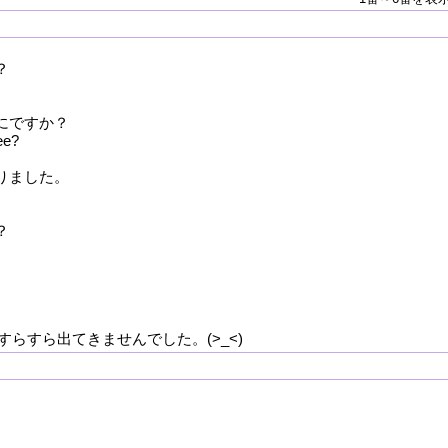
？
にですか？
ee?
りました。
？
らすら出てきませんでした。(>_<)