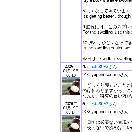
My elbow is a little swolle
5.よくなってきています
It's getting better , though.
9.腫れには、このスプ
For the swelling, use this 
10.腫れはひどくなって
Is the swelling getting wo
今日は、swollen, swel
4
:
siesta8093さん
2026年
01月19日
>>1 yoppin-coconeさん
08:13
「ぎっくり腰」と、ただ
のは伝わりますから、こ
なんか、特有の言い方が
5
:
siesta8093さん
2026年
01月19日
>>2 yoppin-coconeさん
08:14
日頃は必要ない表現で
使わないで済めばいい