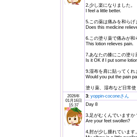
2.少し楽になりました。
I feel a little better.
5.この薬は痛みを和らげ
Does this medicine reliev
6.この塗り薬で痛みが和
This lotion relieves pain.
7.あなたの膝にこの塗
Is it OK if I put some loti
9.湿布を肩に貼ってくれ
Would you put the pain p
塗り薬、湿布など日常使う
3
:
yoppin-coconeさん
2026年
01月16日
Day 8
15:37
3.足がむくんでいますか
Are your feet swollen?
4.肘が少し腫れています