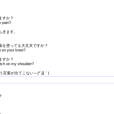
ますか？
e pain?
らぎます。
り薬を塗っても大丈夫ですか？
on on your knee?
ますか？
atch on my shoulder?
言葉が出てこない～(*´Д｀)
？
。