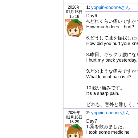
1
:
yoppin-coconeさん
2026年
01月16日
Day6
15:19
4.どれくらい痛いですか
How much does it hurt?
6.どうして膝を怪我した
How did you hurt your kn
8.昨日、ギックリ腰にな
I hurt my back yesterday.
9.どのような痛みですか
What kind of pain is it?
10.鋭い痛みです。
It's a sharp pain.
どれも、意外と難しく、す
2
:
yoppin-coconeさん
2026年
01月16日
Day7
15:29
1.薬を飲みました。
I took some medicine.